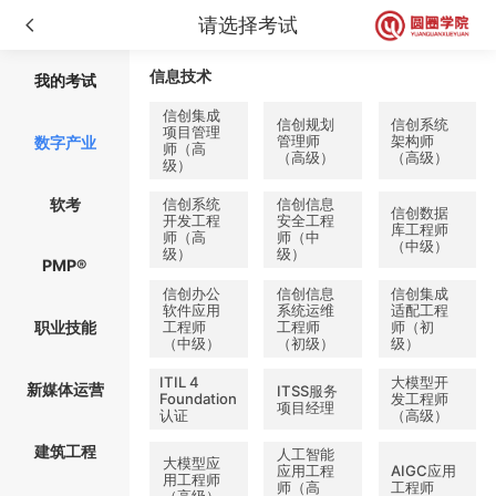
请选择
考试
信息技术
我的
考试
信创集成
信创规划
信创系统
项目管理
管理师
架构师
数字产业
师（高
（高级）
（高级）
级）
软考
信创系统
信创信息
信创数据
开发工程
安全工程
库工程师
师（高
师（中
（中级）
级）
级）
PMP®
信创办公
信创信息
信创集成
软件应用
系统运维
适配工程
工程师
工程师
师（初
职业技能
（中级）
（初级）
级）
ITIL 4
大模型开
新媒体运营
ITSS服务
Foundation
发工程师
项目经理
认证
（高级）
建筑工程
人工智能
大模型应
应用工程
AIGC应用
用工程师
师（高
工程师
（高级）